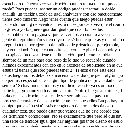
escuchado qué tema vecesaplicación para no reinventar un poco la
rueda? Pues puedes insertar un código puedes insertar un doble
analitik, un tracking code de ugel analytics y con eso practicamente
tienes todo cubierto luego tener cuenta que luego puedes estar
haciendo trading de eventos tu es tú dices por cada vez que el usario
haga esto yo lo quiero guardar igual que cuando insertas
cuelanalítics en tu página y quieres ver nos en cuanto a veces la
gente de reproducción video o yo que sé lo que quieras y una última
pregunta tema por ejemplo de política de privacidad, por ejemplo,
hay gente también que cuando trabaja con la Api de Facebook y a
una aplicación o sea, tiene una limitación que bueno, cambia
siempre de un mes para otro pero de lo que yo recuerdo cuando
hicimos experimentos con eso en la agencia de publicidad en la que
estaba tú tienes que sólo puedes tener 24 H esos datos esta esos
datos luego no los deberías almacenar o del día que pedir algún tipo
de permiso especial tenéis algún tipo de política de privacidad en ese
sentido? Si hay unos términos y condiciones esto ya es un poco
parte legal yo conozco bastante la parte técnica, luego la parte legal
todas estas aplicaciones antes de ser ser publicadas, pasan un
proceso de envío y de aceptación entonces pues ellos Luego hay un
equipo que evalúa si tú estás recogiendo determinados datos o
cualquier cosa que pueda estar que vamos que no este acorde con
los términos y condiciones. No sé exactamente que pero sé que hay
una serie de temidos igual que hay algunas guiar de diseño de estilo
y se procura también mantener un poco el mismo estilo si el botón