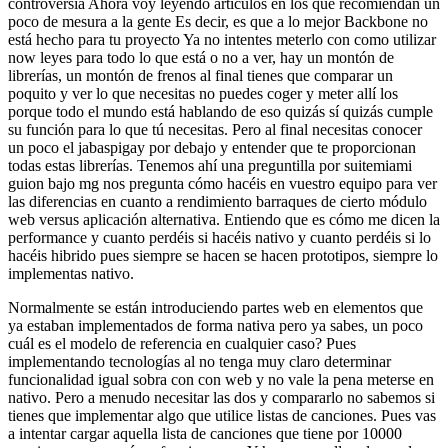
controversia Ahora voy leyendo artículos en los que recomiendan un
poco de mesura a la gente Es decir, es que a lo mejor Backbone no
está hecho para tu proyecto Ya no intentes meterlo con como utilizar
now leyes para todo lo que está o no a ver, hay un montón de
librerías, un montón de frenos al final tienes que comparar un
poquito y ver lo que necesitas no puedes coger y meter allí los
porque todo el mundo está hablando de eso quizás sí quizás cumple
su función para lo que tú necesitas. Pero al final necesitas conocer
un poco el jabaspigay por debajo y entender que te proporcionan
todas estas librerías. Tenemos ahí una preguntilla por suitemiami
guion bajo mg nos pregunta cómo hacéis en vuestro equipo para ver
las diferencias en cuanto a rendimiento barraques de cierto módulo
web versus aplicación alternativa. Entiendo que es cómo me dicen la
performance y cuanto perdéis si hacéis nativo y cuanto perdéis si lo
hacéis hibrido pues siempre se hacen se hacen prototipos, siempre lo
implementas nativo.
Normalmente se están introduciendo partes web en elementos que
ya estaban implementados de forma nativa pero ya sabes, un poco
cuál es el modelo de referencia en cualquier caso? Pues
implementando tecnologías al no tenga muy claro determinar
funcionalidad igual sobra con con web y no vale la pena meterse en
nativo. Pero a menudo necesitar las dos y compararlo no sabemos si
tienes que implementar algo que utilice listas de canciones. Pues vas
a intentar cargar aquella lista de canciones que tiene por 10000