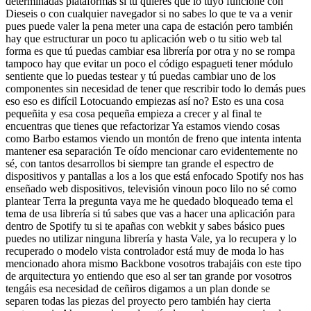
determinadas plataformas si tú quieres que lo tuyo funcione con
Dieseis o con cualquier navegador si no sabes lo que te va a venir
pues puede valer la pena meter una capa de estación pero también
hay que estructurar un poco tu aplicación web o tu sitio web tal
forma es que tú puedas cambiar esa librería por otra y no se rompa
tampoco hay que evitar un poco el código espagueti tener módulo
sentiente que lo puedas testear y tú puedas cambiar uno de los
componentes sin necesidad de tener que rescribir todo lo demás pues
eso eso es difícil Lotocuando empiezas así no? Esto es una cosa
pequeñita y esa cosa pequeña empieza a crecer y al final te
encuentras que tienes que refactorizar Ya estamos viendo cosas
como Barbo estamos viendo un montón de freno que intenta intenta
mantener esa separación Te oído mencionar caro evidentemente no
sé, con tantos desarrollos bi siempre tan grande el espectro de
dispositivos y pantallas a los a los que está enfocado Spotify nos has
enseñado web dispositivos, televisión vinoun poco lilo no sé como
plantear Terra la pregunta vaya me he quedado bloqueado tema el
tema de usa librería si tú sabes que vas a hacer una aplicación para
dentro de Spotify tu si te apañas con webkit y sabes básico pues
puedes no utilizar ninguna librería y hasta Vale, ya lo recupera y lo
recuperado o modelo vista controlador está muy de moda lo has
mencionado ahora mismo Backbone vosotros trabajáis con este tipo
de arquitectura yo entiendo que eso al ser tan grande por vosotros
tengáis esa necesidad de ceñiros digamos a un plan donde se
separen todas las piezas del proyecto pero también hay cierta