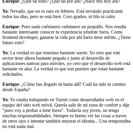
Enrique
: ¿Qué tal todo? ¿Qué tal por allí? ¿Hace frío hoy allí?
Yo
: Nevado, que no es raro en febrero. Está nevando practicante
todos los días, pero se está bien. Cero grados, ni frío ni calor.
Enrique
: Pues nada cuéntanos cuéntanos un poquillo. Nos resulta
bastante interesante conocer tu experiencia yéndote fuera. Como
frontend developer, ganarse la vida por ahí fuera tiene mérito. ¿Tiene
futuro esto?
Yo
: La verdad es que tenemos bastante suerte. Yo creo que este
sector tiene ahora bastante pegada y junto al desarrollo de
aplicaciones nativas para móviles, yo creo que el desarrollo web está
bastante en alza. La verdad es que son puestos que estan bastante
solicitados.
Enrique
: ¿Cómo has llegado tú hasta allí? Cuál ha sido tu camino
desde España?
Yo
: Yo estaba trabajando en Tuenti como desarrollador web en el
equipo del sitio web móvil. Quería salir de mi zona de confort y dije
"pues voy a probar a irme fuera". Todavía soy joven, no tengo
muchas responsabilidades. Siempre es bueno ver las cosas a traves
de otros ojos e intentar también mejorar el idioma... Una temporadita
no está nada mal.