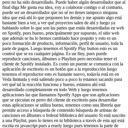
pero no ha sido desarrollado. Puede haber algún desarrollador que al
final diga Me gusta esa idea, voy a colaborar contigo o al contrario,
puede ser un desarrollador que no sé no tienes tampoco ninguna
idea que está ahí lo que proponen los demás y me apunto algo está
bastante bien a ver, a ver qué proyectos salen de ahí y luego ya
hablando sobre lo que son las partes que están desarrolladas en web
en Spotify, pues bueno, principalmente por supuesto, el sitio web
que además se ha lo hemos cambiado hace poquito y esto es un
poco formación de producto, información, perfil de usuario, toda la
parte de pagos. Luego tenemos el Spotify Play button esto es un
control que se en cualquier página. Es un finy, pues puede
reproducir canciones, álbumes o Playlists pero necesitas tener el
cliente de Spotify instalado. Es como un puente se comunica con la
aplicación de escritorio es un botón que a la reproducción luego
tenemos el reproductor esto es bastante nuevo, todavía está en en
Veda limitada y está saliendo poco a poco lo estamos sacando para
ver qué tal la reacción funciona y bueno, estamos ahí está
desarrollado completamente en todo Web y luego tenemos
aplicaciones las que llamamos Spotify Apps que son aplicaciones
que se ejecutan en perro del cliente de escritorio para desarrollar
estas aplicaciones se utiliza bueno, tenemos como una librería que
permite acceso a búsqueda de contenido búsqueda de artistas de
canciones en álbumes o federal biblioteca del usuario Si está suscrito
a una Playlist, pues lo tienes en tu biblioteca a través de esta api está
escrita en javascript pues a eraely luego pues tenemos la parte de