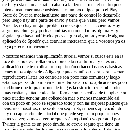
de Play está en una carátula abajo a la derecha o en el centro pues
intenta mantener una consistencia es un poco tipo apolo el Play
Store de Over se mediaenluego una parte de control lo desarrolla,
pero luego hay una parte de envío y tiene que Valer, pero vamos
Amente, no hay ningún problema no sé que estás haciendo. Hay
algo muy chungo y podrías podrías recomendarnos alguna Hay
alguien que haya publicado, pues en gira algún proyecto de alguna
aplicación de Spotify que estuviera interesante que a vosotros ya os
haya parecido interesante.
Nosotros tenemos una aplicación tutorial vamos si busca esta en la
face del sitio desarrolladores o puede buscar tutorial y di es una
aplicación que te explica un poquito cómo hacer las cosas básicas
tienes unos snipers de código que puedes utilizar para para insertar
reproductores listas los controles son poco más comunes y luego
estamos pensando también en intentar sacar como aplicaciones poco
backbone que tú prácticamente tengas la estructura y cambiando a
unas cositas y añadiendo a la información específica de tu aplicación
pues puedes generar una aplicación más o menos mantenible así,
con un poco en poco se separado todo y con las mejores pláticas que
pensamos nosotros, que se deben seguir Sí, si tienes aplicación de
hay una aplicación de tutorial que puede seguir un poquito pues
vamos a ver, vamos a ver porque está ampliando yo por aquí por
Twitter la gente es un poco tímida, se atreve seguro que tiene un
montón de preguntas lo que hemos comentado antes of Life, que