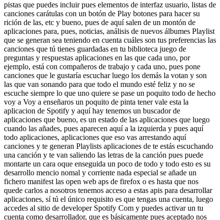
pistas que puedes incluir pues elementos de interfaz usuario, listas de
canciones carátulas con un botón de Play botones para hacer su
rición de las, etc y bueno, pues de aquí salen de un montón de
aplicaciones para, pues, noticias, análisis de nuevos álbumes Playlist
que se generan sea teniendo en cuenta cuáles son tus preferencias las
canciones que tú tienes guardadas en tu biblioteca juego de
preguntas y respuestas aplicaciones en las que cada uno, por
ejemplo, está con compañeros de trabajo y cada uno, pues pone
canciones que le gustaría escuchar luego los demás la votan y son
las que van sonando para que todo el mundo esté feliz y no se
escuche siempre lo que uno quiere se pase un poquito todo de hecho
voy a Voy a enseñaros un poquito de pinta tener vale esta la
aplicacion de Spotify y aquí hay tenemos un buscador de
aplicaciones que bueno, es un estado de las aplicaciones que luego
cuando las añades, pues aparecen aquí a la izquierda y pues aquí
todo aplicaciones, aplicaciones que eso vas arrestando aquí
canciones y te generan Playlists aplicaciones de te estás escuchando
una canción y te van saliendo las letras de la canción pues puede
montarte un cara oque enseguida un poco de todo y todo esto es su
desarrollo mencio nomal y corriente nada especial se añade un
fichero manifest las open web aps de firefox o es hasta que nos
quede carlos a nosotros tenemos acceso a estas apis para desarrollar
aplicaciones, sí tú el único requisito es que tengas una cuenta, luego
accedes al sitio de developer Spotify Com y puedes activar un tu
cuenta como desarrollador, que es básicamente pues aceptado nos