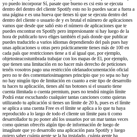
yo puedo incorporar Sí, pasate que bueno es csi esto se ejecuta
dentro del dentro del cliente Spotify esto no lo puedes sacar a fuera a
una página e es una hueva que tienes tú que se ejecuta dentro del
dentro del cliente o usuario de y es brutal el número de aplicaciones
vamos que desde que salió esto el número de aplicaciones que te
puedes encontrar en Spotify pero impresionante si hay luego de la
hora de publicarlo tuvo eliges también el país donde que publicar
puedes traducirlo a varios idiomas dependiendo del país pues hay
unas aplicaciones u otras pero prácticamente tienes más de 100 en
cada país que restricciones tiene a ti al igual que, por ejemplo,
objetosteacostumbrada trabajar con los mapas de El, por ejemplo,
que tienen una limitación en no hacer más derecho de peticiones
tenéis vosotros pago una restricción olelanadocumentación oficial
pero no te des comentariosimagenes principio que yo sepa no hay
no hay ningún tipo de limitación en cuanto a este tipo de desarrollo
tu haces tu aplicación, tienes ahí tus botones si el usuario tiene
cuenta ilimitada o cuenta premium, pues no tendrá ningún límite
Podrá estar escuchando cualquier tantas canciones como quieras
utilizando tu aplicación si tienes un límite de 20 h, pues es el límite
se aplica a una cuenta Free es el límite se aplica a lo que tu haya
reproducido a lo largo de todo el cliente un límite para ti como
desarrollador tu po poner ahí los usuarios por un mar tantas veces
como quieran ofrecéis algún tipo de información de luego de
imagínate que yo desarrollo una aplicación para Spotify y luego
quiero saber cuánta gente se la ha instalado, cuánta gente ha