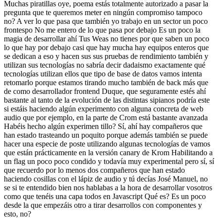
Muchas piratillas oye, poema estás totalmente autorizado a pasar la
pregunta que te queremos meter en ningún compromiso tampoco
no? A ver lo que pasa que también yo trabajo en un sector un poco
frontespo No me entero de lo que pasa por debajo Es un poco la
magia de desarrollar ahí Tus Weas no tienes por que saben un poco
lo que hay por debajo casi que hay mucha hay equipos enteros que
se dedican a eso y hacen sus sus pruebas de rendimiento también y
utilizan sus tecnologías no sabría decir dadaismo exactamente qué
tecnologías utilizan ellos que tipo de base de datos vamos intenta
retomarlo porque estamos tirando mucho también de back más que
de como desarrollador frontend Duque, que seguramente estés ahí
bastante al tanto de la evolución de las distintas sipianos podría este
si estáis haciendo algún experimento con alguna concreta de web
audio que por ejemplo, en la parte de Crom está bastante avanzada
Habéis hecho algún experimen tillo? Sí, ahí hay compañeros que
han estado trasteando un poquito porque además también se puede
hacer una especie de poste utilizando algunas tecnologías de vamos
que están prácticamente en la versión canary de Krom Habilitando a
un flag un poco poco condido y todavía muy experimental pero sí, sí
que recuerdo por lo menos dos compañeros que han estado
haciendo cosillas con el lápiz de audio y tú decías José Manuel, no
se si te entendido bien nos hablabas a la hora de desarrollar vosotros
como que tenéis una capa todos en Javascript Qué es? Es un poco
desde la que empezáis otro a tirar desarrollos con componentes y
esto, no?