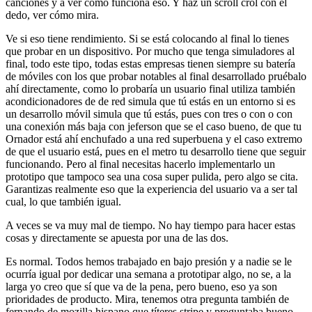
canciones y a ver cómo funciona eso. Y haz un scroll crol con el
dedo, ver cómo mira.
Ve si eso tiene rendimiento. Si se está colocando al final lo tienes
que probar en un dispositivo. Por mucho que tenga simuladores al
final, todo este tipo, todas estas empresas tienen siempre su batería
de móviles con los que probar notables al final desarrollado pruébalo
ahí directamente, como lo probaría un usuario final utiliza también
acondicionadores de de red simula que tú estás en un entorno si es
un desarrollo móvil simula que tú estás, pues con tres o con o con
una conexión más baja con jeferson que se el caso bueno, de que tu
Ornador está ahí enchufado a una red superbuena y el caso extremo
de que el usuario está, pues en el metro tu desarrollo tiene que seguir
funcionando. Pero al final necesitas hacerlo implementarlo un
prototipo que tampoco sea una cosa super pulida, pero algo se cita.
Garantizas realmente eso que la experiencia del usuario va a ser tal
cual, lo que también igual.
A veces se va muy mal de tiempo. No hay tiempo para hacer estas
cosas y directamente se apuesta por una de las dos.
Es normal. Todos hemos trabajado en bajo presión y a nadie se le
ocurría igual por dedicar una semana a prototipar algo, no se, a la
larga yo creo que sí que va de la pena, pero bueno, eso ya son
prioridades de producto. Mira, tenemos otra pregunta también de
fernando de mozilla hispano que títeres stripe y preguntaba bueno,