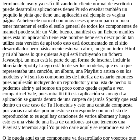
terminos de uso y ya está utilizando tu cliente normal de escritorio
puede desarrollar aplicaciones tienes Puedo enseñar también un
poquito la pinta que tiene una aplicación así ejemplo es vagina
página Achetemele normal con unos ceses que son para un poco
tener mantener el estilo el estilo general de todos los componentes de
manuel puede subir un Vale, bueno, manifest es un fichero manifes
pues esta mi aplicación tiene este nombre tiene esta descripción tan
utiliza esta versión de api todo esto está documentado en el sitio
desarrollador pero básicamente esto va a abrir, luego un index Html
y tú ahí haces lo que quieras Aquí está incluyendo un fichero
Javascript, un man está la parte de api forma de insertar, incluir la
librería de Spotify Luego está lo de ser los modelos, que es lo que
representaba una canción, un álbum, una Playlist o artista o su los
modelos y Vi son los componentes de interfaz de usuario entonces
pues aquí están incluyendo un reproductor y una lista de hecho lo
podemos abrir y así somos un poco como queda españa a ver,
compartir el Vale, pues mira titi titi esta aplicación se amago La
aplicación se guarda dentro de una carpeta de jamás Spotify que está
dentro en este caso de Tu Hometuls y esto una carátula compuesta
por varias caratulas porque esto se corresponde con una lista de
reproducción to es aquí hay canciones de varios álbumes y luego
esto es una vista de una lista de canciones así que tenemos una
Playlist y tenemos aquí Yo puedo darle aquí y se reproduce vale?
O le pueda aquí es un componente ya desarrollado por vosotros que