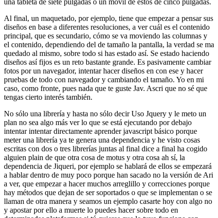
una tableta de siete pulgadas o un móvil de estos de cinco pulgadas.
Al final, un maquetado, por ejemplo, tiene que empezar a pensar sus
diseños en base a diferentes resoluciones, a ver cuál es el contenido
principal, que es secundario, cómo se va moviendo las columnas y
el contenido, dependiendo del de tamaño la pantalla, la verdad se ma
quedado al mismo, sobre todo si has estado así. Se estado haciendo
diseños así fijos es un reto bastante grande. Es pasivamente cambiar
fotos por un navegador, intentar hacer diseños en con ese y hacer
pruebas de todo con navegador y cambiando el tamaño. Yo en mi
caso, como fronte, pues nada que te guste Jav. Ascri que no sé que
tengas cierto interés también.
No sólo una librería y hasta no sólo decir Uso Jquery y le meto un
plan no sea algo más ver lo que se está ejecutando por debajo
intentar intentar directamente aprender javascript básico porque
meter una librería ya te genera una dependencia y he visto cosas
escritas con dos o tres librerías juntas al final dice a final ha cogido
alguien plain de que otra cosa de motus y otra cosa ah sí, la
dependencia de Jiqueri, por ejemplo se hablará de ellos se empezará
a hablar dentro de muy poco porque han sacado no la versión de Ari
a ver, que empezar a hacer muchos arreglillo y correcciones porque
hay métodos que dejan de ser soportados o que se implementan o se
llaman de otra manera y seamos un ejemplo casarte hoy con algo no
y apostar por ello a muerte lo puedes hacer sobre todo en