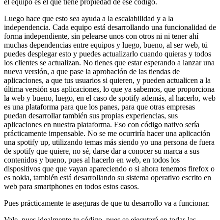
el equipo es el que tiene propiedad de ese código.
Luego hace que esto sea ayuda a la escalabilidad y a la
independencia. Cada equipo está desarrollando una funcionalidad de
forma independiente, sin pelearse unos con otros ni ni tener ahí
muchas dependencias entre equipos y luego, bueno, al ser web, tú
puedes desplegar esto y puedes actualizarlo cuando quieras y todos
los clientes se actualizan. No tienes que estar esperando a lanzar una
nueva versión, a que pase la aprobación de las tiendas de
aplicaciones, a que tus usuarios si quieren, y pueden actualicen a la
última versión sus aplicaciones, lo que ya sabemos, que proporciona
la web y bueno, luego, en el caso de spotify además, al hacerlo, web
es una plataforma para que los panes, para que otras empresas
puedan desarrollar también sus propias experiencias, sus
aplicaciones en nuestra plataforma. Eso con código nativo sería
prácticamente impensable. No se me ocurriría hacer una aplicación
una spotify up, utilizando temas más siendo yo una persona de fuera
de spotify que quiere, no sé, darse dar a conocer su marca a sus
contenidos y bueno, pues al hacerlo en web, en todos los
dispositivos que que vayan apareciendo o si ahora tenemos firefox o
es nokia, también está desarrollando su sistema operativo escrito en
web para smartphones en todos estos casos.
Pues prácticamente te aseguras de que tu desarrollo va a funcionar.
Vale, pues idealmente tu código, pues se ejecutará en todas las