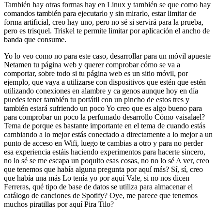
También hay otras formas hay en Linux y también se que como hay
comandos también para ejecutarlo y sin mirarlo, estar limitar de
forma artificial, creo hay uno, pero no sé si servirá para la prueba,
pero es trisquel. Triskel te permite limitar por aplicación el ancho de
banda que consume.
Yo lo veo como no para este caso, desarrollar para un móvil apueste
Netamen tu página web y querer comprobar cómo se va a
comportar, sobre todo si tu página web es un sitio móvil, por
ejemplo, que vaya a utilizarse con dispositivos que estén que estén
utilizando conexiones en alambre y ca genos aunque hoy en día
puedes tener también tu portátil con un pincho de estos tres y
también estará sufriendo un poco Yo creo que es algo bueno para
para comprobar un poco la perfumado desarrollo Cómo vaisalael?
Tema de porque es bastante importante en el tema de cuando estás
cambiando a lo mejor estás conectado a directamente a lo mejor a un
punto de acceso en Wifi, luego te cambias a otro y para no perder
esa experiencia estáis haciendo experimentos para hacerte sincero,
no lo sé se me escapa un poquito esas cosas, no no lo sé A ver, creo
que tenemos que había alguna pregunta por aquí más? Sí, sí, creo
que había una más Lo tenía yo por aquí Vale, si no nos dicen
Ferreras, qué tipo de base de datos se utiliza para almacenar el
catálogo de canciones de Spotify? Oye, me parece que tenemos
muchos piratillas por aquí Pira Tilo?