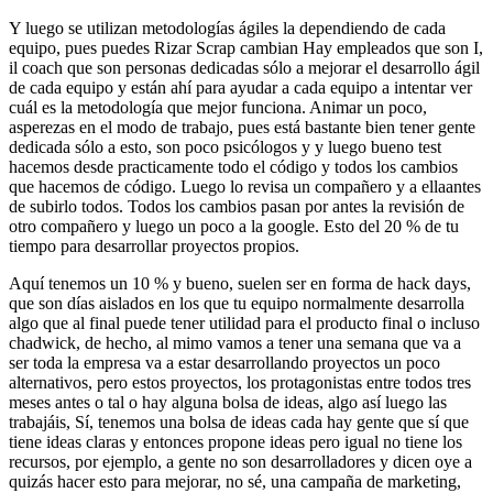
Y luego se utilizan metodologías ágiles la dependiendo de cada
equipo, pues puedes Rizar Scrap cambian Hay empleados que son I,
il coach que son personas dedicadas sólo a mejorar el desarrollo ágil
de cada equipo y están ahí para ayudar a cada equipo a intentar ver
cuál es la metodología que mejor funciona. Animar un poco,
asperezas en el modo de trabajo, pues está bastante bien tener gente
dedicada sólo a esto, son poco psicólogos y y luego bueno test
hacemos desde practicamente todo el código y todos los cambios
que hacemos de código. Luego lo revisa un compañero y a ellaantes
de subirlo todos. Todos los cambios pasan por antes la revisión de
otro compañero y luego un poco a la google. Esto del 20 % de tu
tiempo para desarrollar proyectos propios.
Aquí tenemos un 10 % y bueno, suelen ser en forma de hack days,
que son días aislados en los que tu equipo normalmente desarrolla
algo que al final puede tener utilidad para el producto final o incluso
chadwick, de hecho, al mimo vamos a tener una semana que va a
ser toda la empresa va a estar desarrollando proyectos un poco
alternativos, pero estos proyectos, los protagonistas entre todos tres
meses antes o tal o hay alguna bolsa de ideas, algo así luego las
trabajáis, Sí, tenemos una bolsa de ideas cada hay gente que sí que
tiene ideas claras y entonces propone ideas pero igual no tiene los
recursos, por ejemplo, a gente no son desarrolladores y dicen oye a
quizás hacer esto para mejorar, no sé, una campaña de marketing,