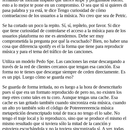
esto a lo mejor te pone en un compromiso. O sea que tú si quieres di
pasa palabra y ya está, te dice Tengo curiosidad de cómo
contraelacoso de los usuarios a la música. No creo que sea de Petric.
Se ha cortado un poco la repito. Sí, sí, repítelo, por favor. Si dice
que tiene curiosidad de controlarse el acceso a la música para de los
usuarios plataforma no me es atendemos. Debe ser muy
comprometida la pregunta por qué la escuchado? Bien, no haber una
cosa que diferencia spotify es el la forma que tiene para reproducir
música y para el tema del tráfico de las canciones.
Utiliza un modelo Pedo Spe. Las canciones las estar descargando a
través de la red de clientes cercanos que tengan esa canción. Esa
forma no te tienes que descargar siempre de ceden directamente. Es
es un pipi. Luego cómo se guarda eso?
Se guarda de forma irritada, no es luego a la hora de desencritarlo
pues sí que era un formato reproducido de pero no, no existen los
mep etres como tales en tu coro. Aunque tengas una cache. Esa
cache es tan gritado también cuando sincroniza esta música, cuando
un alto yo también solo el código de Poteeeeeeeencia música
metapetición desencriptado total de traca no tengo el lo sabe. No
tengo el traje local y lo reproduzco, sino que se produce el mismo el
mismo resultado que si tuviera sólo la mitad de la canción y
estuviera escuchándola y no la tuviera sincronizada sí. A ver, todas